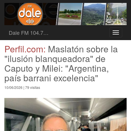
Dale FM 104.7…
Toggle
navigati
Perfil.com:
Maslatón sobre la
"ilusión blanqueadora" de
Caputo y Milei: "Argentina,
país barrani excelencia"
10/06/2026 | 79 visitas