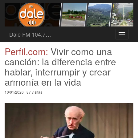
Dale FM 104.7…
Toggle
navigati
Perfil.com:
Vivir como una
canción: la diferencia entre
hablar, interrumpir y crear
armonía en la vida
10/01/2026 | 87 visitas